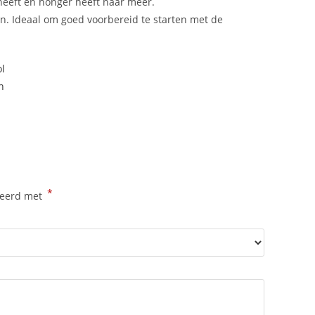
heeft en honger heeft naar meer.
en. Ideaal om goed voorbereid te starten met de
l
n
*
keerd met