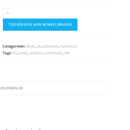
Syllabus
Zeevaart
TOEVOEGEN AAN WINKELWAGEN
aantal
Categorieën:
Boek
,
Stuurbrevet
,
Yachtman
Tags:
AS
,
boek
,
syllabus
,
Yachtman
,
YM
ELINGEN (0)