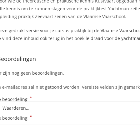
oor wie de theoretische en praktische kennis Kustvaart opgedaan 
lle kennis om te kunnen slagen voor de praktijktest Yachtman zeil
pleiding praktijk Zeevaart zeilen van de Vlaamse Vaarschool.
eze gedrukt versie voor je cursus praktijk bij de
Vlaamse Vaarschoo
e vind deze inhoud ook terug in het boek
leidraad voor de yachtma
Beoordelingen
r zijn nog geen beoordelingen.
e e-mailadres zal niet getoond worden.
Vereiste velden zijn gemar
*
e beoordeling
*
e beoordeling