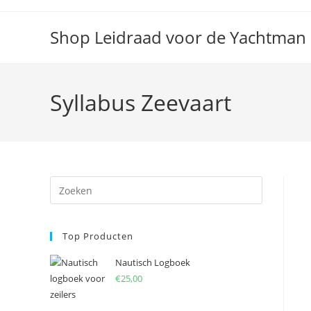
Spring
naar
Shop Leidraad voor de Yachtman
de
inhoud
Syllabus Zeevaart
Press
Escape
to
Top Producten
close
the
Nautisch Logboek
search
€
25,00
panel.