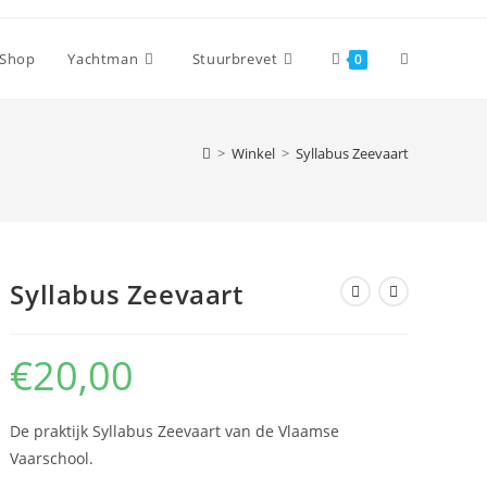
Website
Shop
Yachtman
Stuurbrevet
0
zoeken
>
Winkel
>
Syllabus Zeevaart
aan-/uitzet
Syllabus Zeevaart
€
20,00
De praktijk Syllabus Zeevaart van de Vlaamse
Vaarschool.