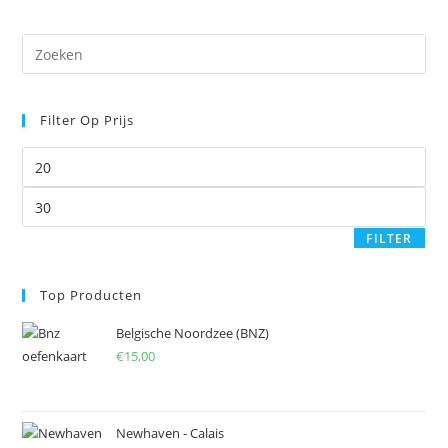
Pre
Es
to
Filter Op Prijs
clo
the
Min.
sea
prijs
pan
Max.
prijs
FILTER
Top Producten
Belgische Noordzee (BNZ)
€
15,00
Newhaven - Calais