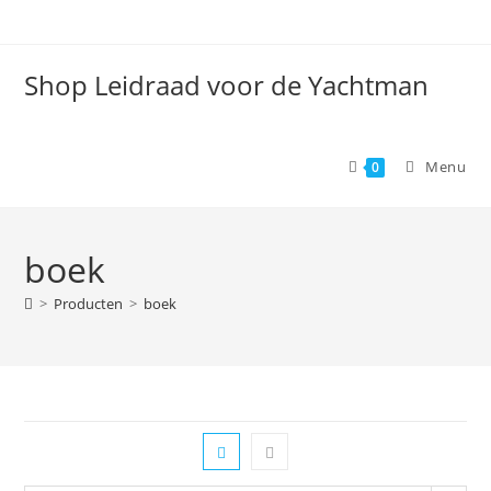
Spring
naar
de
Shop Leidraad voor de Yachtman
inhoud
Menu
0
boek
>
Producten
>
boek