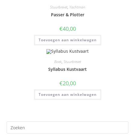
Stuurbrevet
,
Yachtman
Passer & Plotter
€
40,00
Toevoegen aan winkelwagen
Boek
,
Stuurbrevet
Syllabus Kustvaart
€
20,00
Toevoegen aan winkelwagen
Pre
Es