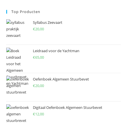
to
Top Producten
clo
the
Syllabus Zeevaart
sea
€
20,00
pan
Leidraad voor de Yachtman
€
65,00
Oefenboek Algemeen Stuurbevet
€
20,00
Digitaal Oefenboek Algemeen Stuurbevet
€
12,00