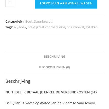
Syllabus
TOEVOEGEN AAN WINKELWAGEN
Varen
op
Motor
Categorieën:
Boek
,
Stuurbrevet
aantal
Tags:
AS
,
boek
,
praktijktest voorbereiding
,
Stuurbrevet
,
syllabus
BESCHRIJVING
BEOORDELINGEN (0)
Beschrijving
NU TIJDELIJK BETAAL JE ENKEL DE VERZENDKOSTEN (5€)
De Syllabus
Varen op motor
van de Vlaamse Vaarschool.