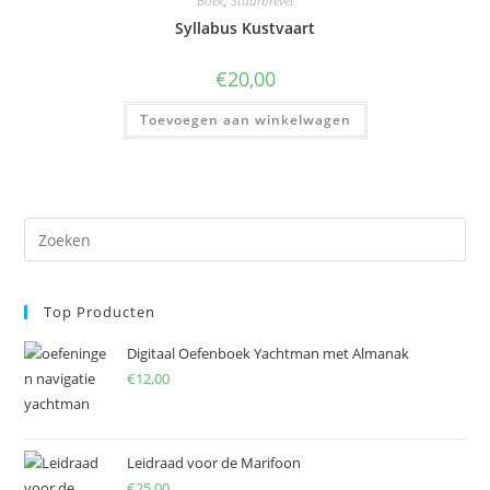
Boek
,
Stuurbrevet
Syllabus Kustvaart
€
20,00
Toevoegen aan winkelwagen
Pre
Es
to
Top Producten
clo
the
Digitaal Oefenboek Yachtman met Almanak
sea
€
12,00
pan
Leidraad voor de Marifoon
€
25,00