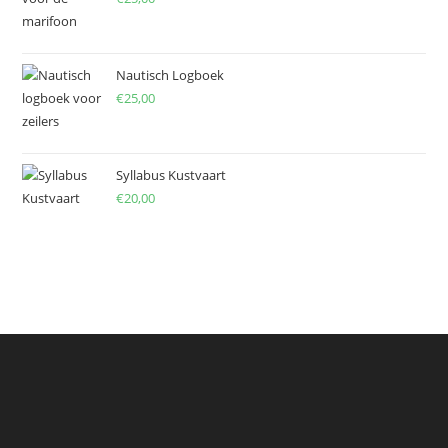
Nautisch Logboek
€
25,00
Syllabus Kustvaart
€
20,00