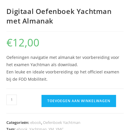
Digitaal Oefenboek Yachtman
met Almanak
€
12,00
Oefeningen navigatie met almanak ter voorbereiding voor
het examen Yachtman als download.
Een leuke en ideale voorbereiding op het officieel examen
bij de FOD Mobiliteit.
Digitaal
TOEVOEGEN AAN WINKELWAGEN
Oefenboek
Yachtman
met
Categorieën:
ebook
,
Oefenboek Yachtman
Almanak
Tags:
ebook
,
Yachtman
,
YM
,
YMC