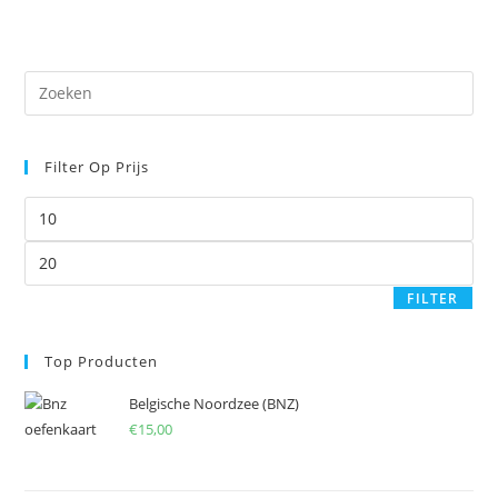
Pre
Es
to
Filter Op Prijs
clo
the
Min.
sea
prijs
pan
Max.
prijs
FILTER
Top Producten
Belgische Noordzee (BNZ)
€
15,00