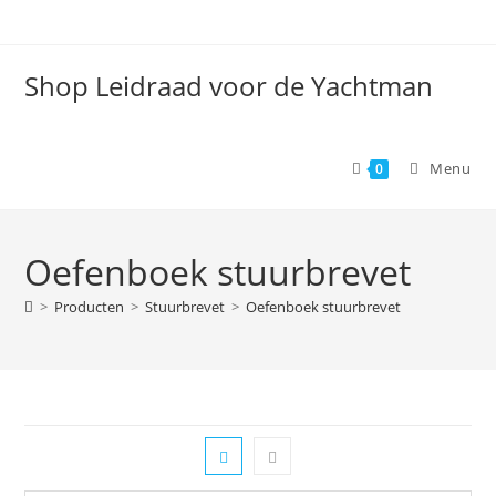
Spring
naar
de
Shop Leidraad voor de Yachtman
inhoud
Menu
0
Oefenboek stuurbrevet
>
Producten
>
Stuurbrevet
>
Oefenboek stuurbrevet