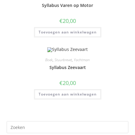
Syllabus Varen op Motor
€
20,00
Toevoegen aan winkelwagen
Boek
,
Stuurbrevet
,
Yachtman
Syllabus Zeevaart
€
20,00
Toevoegen aan winkelwagen
Pre
Es