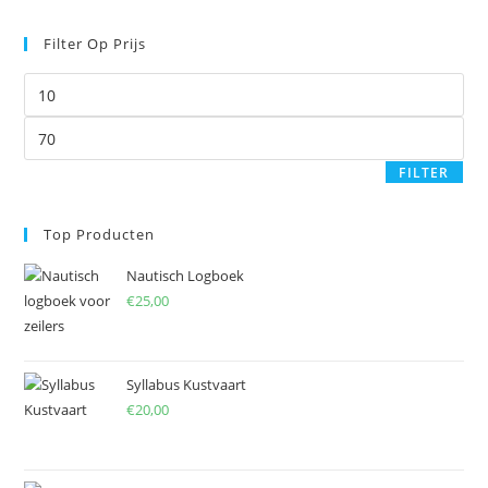
to
Filter Op Prijs
clo
the
Min.
sea
prijs
pan
Max.
prijs
FILTER
Top Producten
Nautisch Logboek
€
25,00
Syllabus Kustvaart
€
20,00