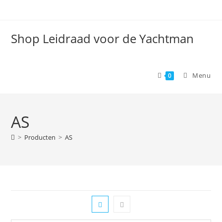
Spring
naar
de
Shop Leidraad voor de Yachtman
inhoud
Menu
0
AS
>
Producten
>
AS