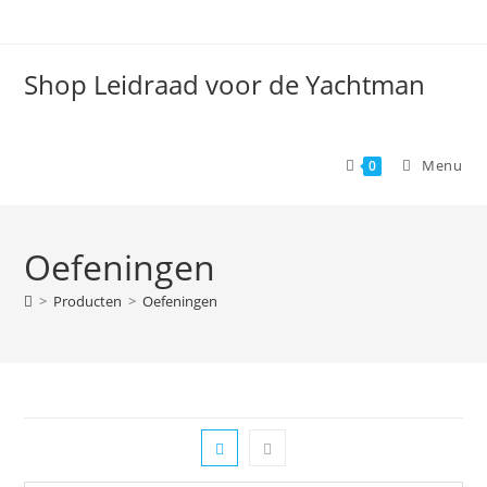
Spring
naar
de
Shop Leidraad voor de Yachtman
inhoud
Menu
0
Oefeningen
>
Producten
>
Oefeningen