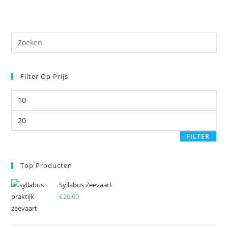
Pre
Es
to
Filter Op Prijs
clo
the
Min.
sea
prijs
pan
Max.
prijs
FILTER
Top Producten
Syllabus Zeevaart
€
20,00