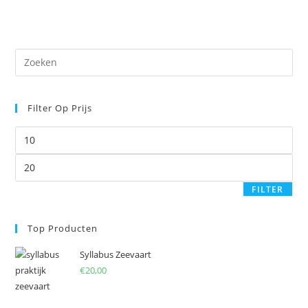
Pre
Es
to
Filter Op Prijs
clo
the
Min.
sea
prijs
pan
Max.
prijs
FILTER
Top Producten
Syllabus Zeevaart
€
20,00