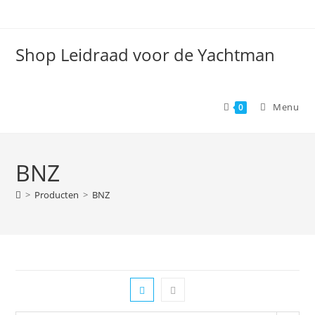
Spring
naar
de
Shop Leidraad voor de Yachtman
inhoud
Menu
0
BNZ
>
Producten
>
BNZ