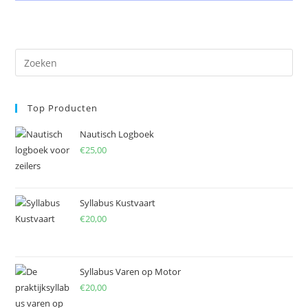
Pre
Es
to
Top Producten
clo
the
Nautisch Logboek
sea
€
25,00
pan
Syllabus Kustvaart
€
20,00
Syllabus Varen op Motor
€
20,00