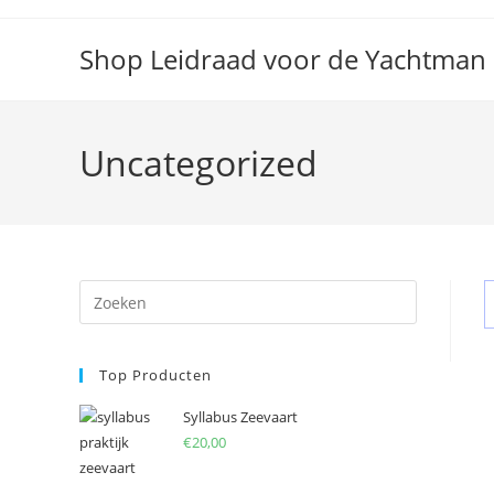
Spring
naar
Shop Leidraad voor de Yachtman
de
inhoud
Uncategorized
Press
Escape
to
Top Producten
close
the
Syllabus Zeevaart
search
€
20,00
panel.