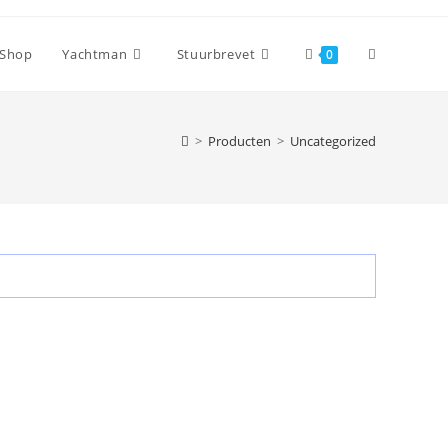
Website
Shop
Yachtman
Stuurbrevet
0
zoeken
>
Producten
>
Uncategorized
aan-/uitzet